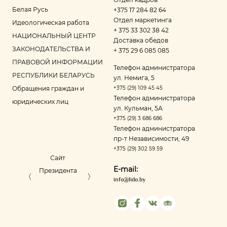
Белая Русь
+375 17 284 82 64
Отдел маркетинга
Идеологическая работа
+ 375 33 302 38 42
НАЦИОНАЛЬНЫЙ ЦЕНТР
Доставка обедов
ЗАКОНОДАТЕЛЬСТВА И
+ 375 29 6 085 085
ПРАВОВОЙ ИНФОРМАЦИИ
Телефон администратора
РЕСПУБЛИКИ БЕЛАРУСЬ
ул. Немига, 5
Обращения граждан и
+375 (29) 109 45 45
Телефон администратора
юридических лиц
ул. Кульман, 5А
+375 (29) 3 686 686
Телефон администратора
пр‑т Независимости, 49
+375 (29) 302 59 59
Сайт
Управление делами
Портал ре
E-mail:
Президента
Президента
оце
info@lido.by
Республики
Беларусь