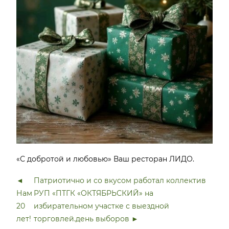
«С добротой и любовью» Ваш ресторан ЛИДО.
◄
Патриотично и со вкусом работал коллектив
Нам
РУП «ПТГК «ОКТЯБРЬСКИЙ» на
20
избирательном участке с выездной
лет!
торговлей.день выборов ►