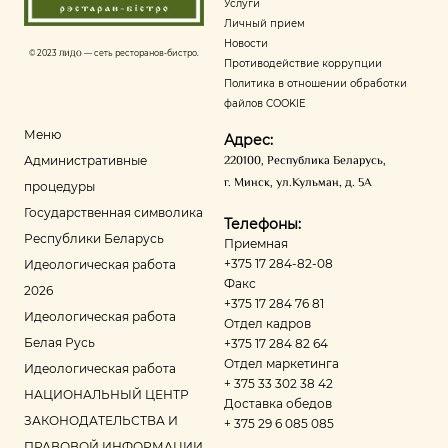
Услуги
Личный прием
Новости
© 2023
ЛИДО
— сеть ресторанов-бистро.
Противодействие коррупции
Политика в отношении обработки
файлов COOKIE
Меню
Адрес:
220100
,
Республика Беларусь
,
Административные
г. Минск
,
ул.Кульман, д. 5А
процедуры
Государственная символика
Телефоны:
Республики Беларусь
Приемная
+375 17 284-82-08
Идеологическая работа
Факс
2026
+375 17 284 76 81
Идеологическая работа
Отдел кадров
Белая Русь
+375 17 284 82 64
Отдел маркетинга
Идеологическая работа
+ 375 33 302 38 42
НАЦИОНАЛЬНЫЙ ЦЕНТР
Доставка обедов
ЗАКОНОДАТЕЛЬСТВА И
+ 375 29 6 085 085
ПРАВОВОЙ ИНФОРМАЦИИ