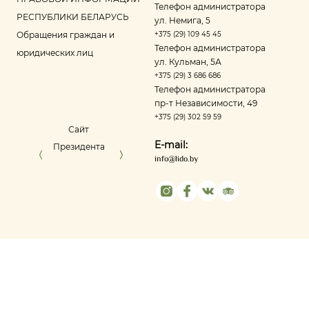
Телефон администратора
РЕСПУБЛИКИ БЕЛАРУСЬ
ул. Немига, 5
Обращения граждан и
+375 (29) 109 45 45
Телефон администратора
юридических лиц
ул. Кульман, 5А
+375 (29) 3 686 686
Телефон администратора
пр‑т Независимости, 49
+375 (29) 302 59 59
Сайт
Управление делами
Портал ре
E-mail:
Президента
Президента
оце
info@lido.by
Республики
Беларусь