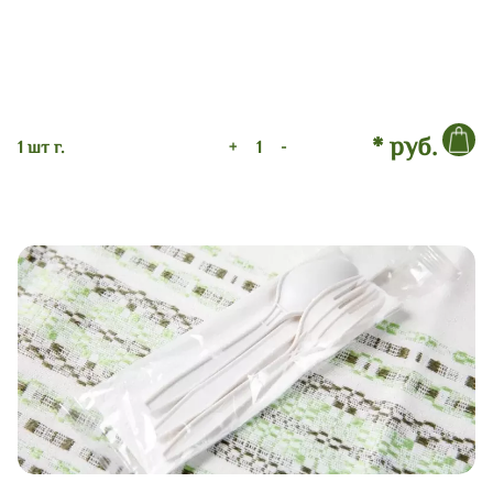
* руб.
1 шт г.
+
-