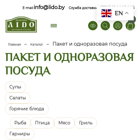
info@lido.by
+375 (29) 6 085 085
E-mail:
Служба доставки
EN
0
–
–
Пакет и одноразовая посуда
Главная
Каталог
ПАКЕТ И ОДНОРАЗОВАЯ
ПОСУДА
Супы
Салаты
Горячие блюда
Рыба
Птица
Мясо
Гриль
Гарниры