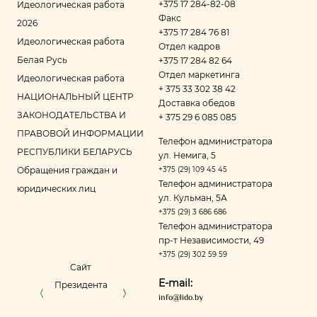
+375 17 284-82-08
Идеологическая работа
Факс
2026
+375 17 284 76 81
Идеологическая работа
Отдел кадров
Белая Русь
+375 17 284 82 64
Отдел маркетинга
Идеологическая работа
+ 375 33 302 38 42
НАЦИОНАЛЬНЫЙ ЦЕНТР
Доставка обедов
ЗАКОНОДАТЕЛЬСТВА И
+ 375 29 6 085 085
ПРАВОВОЙ ИНФОРМАЦИИ
Телефон администратора
РЕСПУБЛИКИ БЕЛАРУСЬ
ул. Немига, 5
Обращения граждан и
+375 (29) 109 45 45
Телефон администратора
юридических лиц
ул. Кульман, 5А
+375 (29) 3 686 686
Телефон администратора
пр‑т Независимости, 49
+375 (29) 302 59 59
Сайт
Управление делами
Портал ре
E-mail:
Президента
Президента
оце
info@lido.by
Республики