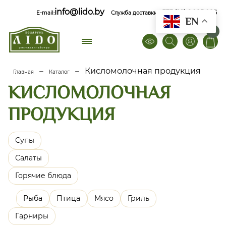
info@lido.by
+375 (29) 6 085 085
E-mail:
Служба доставки
EN
0
–
–
Кисломолочная продукция
Главная
Каталог
КИСЛОМОЛОЧНАЯ
ПРОДУКЦИЯ
Супы
Салаты
Горячие блюда
Рыба
Птица
Мясо
Гриль
Гарниры