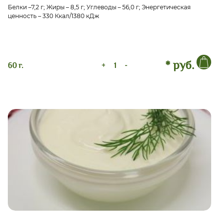
Белки –7,2 г; Жиры – 8,5 г; Углеводы – 56,0 г; Энергетическая
ценность – 330 Ккал/1380 кДж
* руб.
60 г.
+
-