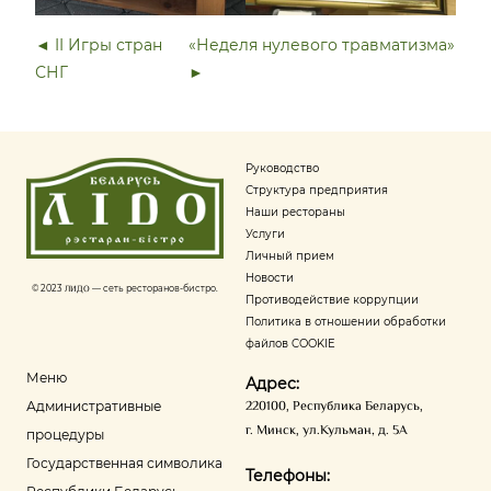
◄ II Игры стран
«Неделя нулевого травматизма»
СНГ
►
Руководство
Структура предприятия
Наши рестораны
Услуги
Личный прием
Новости
© 2023
ЛИДО
— сеть ресторанов-бистро.
Противодействие коррупции
Политика в отношении обработки
файлов COOKIE
Меню
Адрес:
220100
,
Республика Беларусь
,
Административные
г. Минск
,
ул.Кульман, д. 5А
процедуры
Государственная символика
Телефоны: