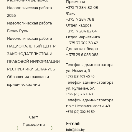
Республики Беларусь
Приемная
+375 17 284-82-08
Идеологическая работа
Факс
2026
+375 17 284 76 81
Идеологическая работа
Отдел кадров
Белая Русь
+375 17 284 82 64
Отдел маркетинга
Идеологическая работа
+ 375 33 302 38 42
НАЦИОНАЛЬНЫЙ ЦЕНТР
Доставка обедов
ЗАКОНОДАТЕЛЬСТВА И
+ 375 29 6 085 085
ПРАВОВОЙ ИНФОРМАЦИИ
Телефон администратора
РЕСПУБЛИКИ БЕЛАРУСЬ
ул. Немига, 5
Обращения граждан и
+375 (29) 109 45 45
Телефон администратора
юридических лиц
ул. Кульман, 5А
+375 (29) 3 686 686
Телефон администратора
пр‑т Независимости, 49
+375 (29) 302 59 59
Сайт
Управление делами
Портал ре
E-mail:
Президента
Президента
оце
info@lido.by
Республики