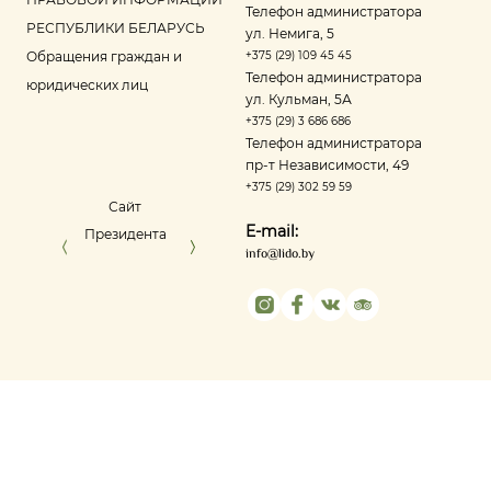
Телефон администратора
РЕСПУБЛИКИ БЕЛАРУСЬ
ул. Немига, 5
Обращения граждан и
+375 (29) 109 45 45
Телефон администратора
юридических лиц
ул. Кульман, 5А
+375 (29) 3 686 686
Телефон администратора
пр‑т Независимости, 49
+375 (29) 302 59 59
Сайт
Управление делами
Портал ре
E-mail:
Президента
Президента
оце
info@lido.by
Республики
Беларусь