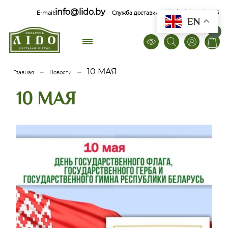
info@lido.by
+375 (29) 6 085 085
E-mail:
Служба доставки
EN
0
–
–
10 МАЯ
Главная
Новости
10 МАЯ