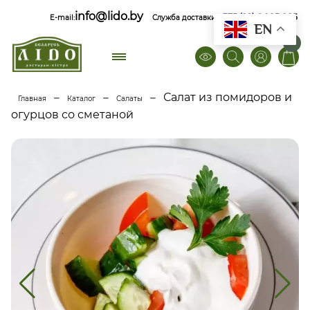
info@lido.by
+375 (29) 6 085 085
E-mail:
Служба доставки
EN
0
–
–
–
Салат из помидоров и
Главная
Каталог
Салаты
огурцов со сметаной