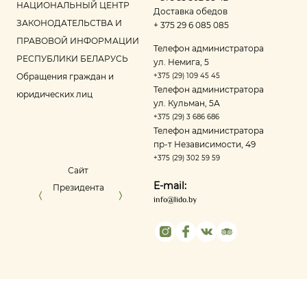
НАЦИОНАЛЬНЫЙ ЦЕНТР
Доставка обедов
ЗАКОНОДАТЕЛЬСТВА И
+ 375 29 6 085 085
ПРАВОВОЙ ИНФОРМАЦИИ
Телефон администратора
РЕСПУБЛИКИ БЕЛАРУСЬ
ул. Немига, 5
Обращения граждан и
+375 (29) 109 45 45
Телефон администратора
юридических лиц
ул. Кульман, 5А
+375 (29) 3 686 686
Телефон администратора
пр‑т Независимости, 49
+375 (29) 302 59 59
Сайт
Управление делами
Портал ре
E-mail:
Президента
Президента
оце
info@lido.by
Республики
Беларусь