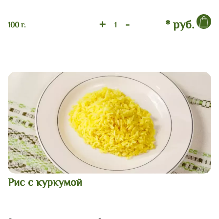
+
-
* руб.
100 г.
Рис с куркумой