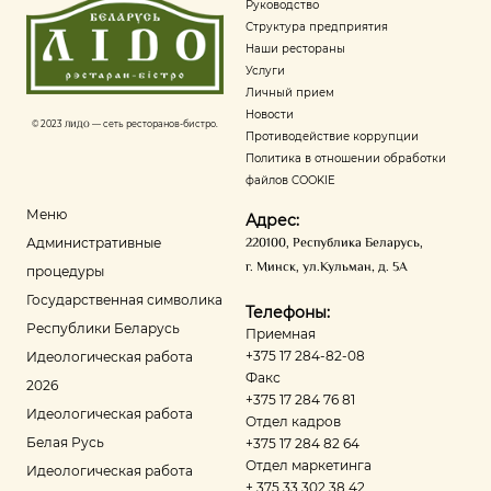
Руководство
Структура предприятия
Наши рестораны
Услуги
Личный прием
Новости
© 2023
ЛИДО
— сеть ресторанов-бистро.
Противодействие коррупции
Политика в отношении обработки
файлов COOKIE
Меню
Адрес:
220100
,
Республика Беларусь
,
Административные
г. Минск
,
ул.Кульман, д. 5А
процедуры
Государственная символика
Телефоны:
Республики Беларусь
Приемная
+375 17 284-82-08
Идеологическая работа
Факс
2026
+375 17 284 76 81
Идеологическая работа
Отдел кадров
Белая Русь
+375 17 284 82 64
Отдел маркетинга
Идеологическая работа
+ 375 33 302 38 42