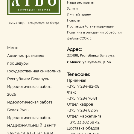
Наши рестораны
Услуги
Личный прием
Новости
© 2023
ЛИДО
— сеть ресторанов-бистро.
Противодействие коррупции
Политика в отношении обработки
файлов COOKIE
Меню
Адрес:
220100
,
Республика Беларусь
,
Административные
г. Минск
,
ул.Кульман, д. 5А
процедуры
Государственная символика
Телефоны:
Республики Беларусь
Приемная
+375 17 284-82-08
Идеологическая работа
Факс
2026
+375 17 284 76 81
Идеологическая работа
Отдел кадров
Белая Русь
+375 17 284 82 64
Отдел маркетинга
Идеологическая работа
+ 375 33 302 38 42
НАЦИОНАЛЬНЫЙ ЦЕНТР
Доставка обедов
ЗАКОНОДАТЕЛЬСТВА И