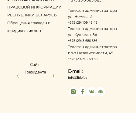
+ 375 29 6 085 085
ПРАВОВОЙ ИНФОРМАЦИИ
Телефон администратора
РЕСПУБЛИКИ БЕЛАРУСЬ
ул. Немига, 5
Обращения граждан и
+375 (29) 109 45 45
Телефон администратора
юридических лиц
ул. Кульман, 5А
+375 (29) 3 686 686
Телефон администратора
пр‑т Независимости, 49
+375 (29) 302 59 59
Сайт
Управление делами
Портал ре
E-mail:
Президента
Президента
оце
info@lido.by
Республики
Беларусь