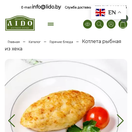
info@lido.by
+375 (29) 6 085 085
E-mail:
Служба доставки
EN
0
–
–
–
Котлета рыбная
Главная
Каталог
Горячие блюда
из хека