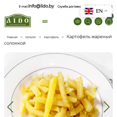
info@lido.by
+375 (29) 6 085 085
E-mail:
Служба доставки
EN
0
–
–
–
Картофель жареный
Главная
Каталог
Картофель
соломкой