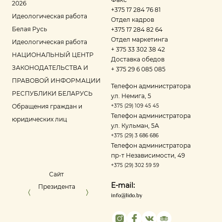
2026
+375 17 284 76 81
Идеологическая работа
Отдел кадров
Белая Русь
+375 17 284 82 64
Отдел маркетинга
Идеологическая работа
+ 375 33 302 38 42
НАЦИОНАЛЬНЫЙ ЦЕНТР
Доставка обедов
ЗАКОНОДАТЕЛЬСТВА И
+ 375 29 6 085 085
ПРАВОВОЙ ИНФОРМАЦИИ
Телефон администратора
РЕСПУБЛИКИ БЕЛАРУСЬ
ул. Немига, 5
Обращения граждан и
+375 (29) 109 45 45
Телефон администратора
юридических лиц
ул. Кульман, 5А
+375 (29) 3 686 686
Телефон администратора
пр‑т Независимости, 49
+375 (29) 302 59 59
Сайт
Управление делами
Портал ре
E-mail:
Президента
Президента
оце
info@lido.by
Республики
Беларусь